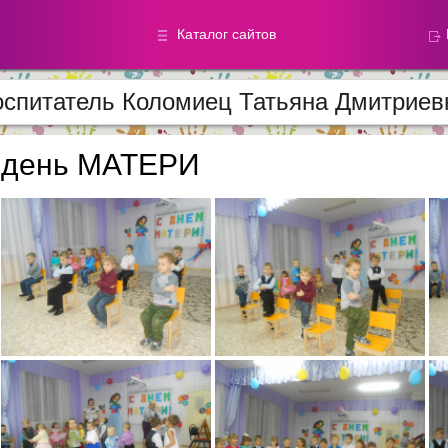
Каталог сайтов
спитатель Коломиец Татьяна Дмитриев
Метод.
Галереи
материалы
фотографи
день МАТЕРИ
Добавлено — 59870
Добавлено — 39050